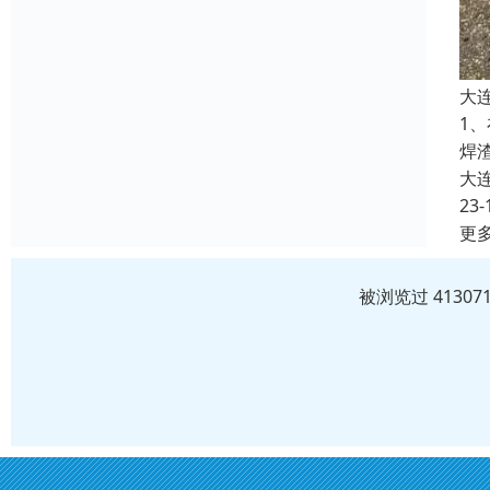
大
1
焊
大
23-
更
被浏览过 4130