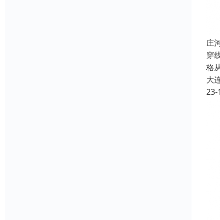
庄
穿线
格
大
23-