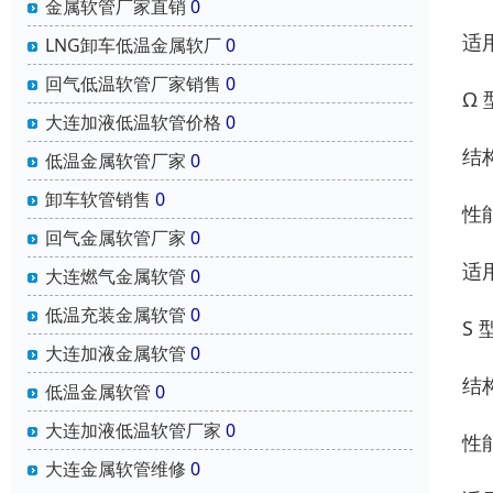
金属软管厂家直销
0
适
LNG卸车低温金属软厂
0
回气低温软管厂家销售
0
Ω
大连加液低温软管价格
0
结
低温金属软管厂家
0
卸车软管销售
0
性
回气金属软管厂家
0
适
大连燃气金属软管
0
低温充装金属软管
0
S
大连加液金属软管
0
结
低温金属软管
0
大连加液低温软管厂家
0
性
大连金属软管维修
0