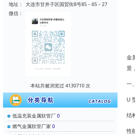
地址：
大连市甘井子区国贸街8号85－65－27
微信：
金
景
一
本站共被浏览过 4130710 次
U
结
低温充装金属软管厂
0
燃气金属软管厂家
0
性