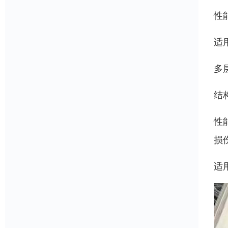
性
适
多
结
性
损
适