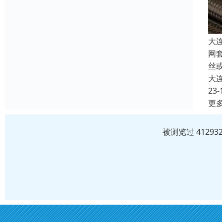
大
网
丝
大
23-
更
被浏览过 4129