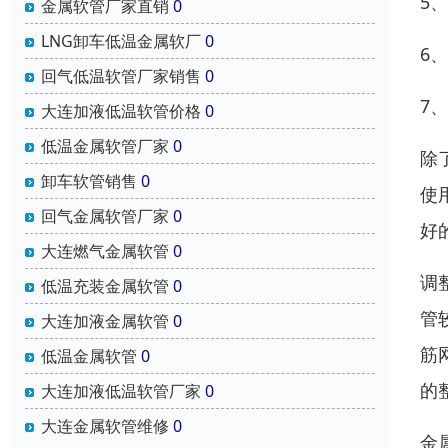
5
金属软管厂家直销
0
LNG卸车低温金属软厂
0
6
回气低温软管厂家销售
0
7
大连加液低温软管价格
0
低温金属软管厂家
0
除
卸车软管销售
0
使
回气金属软管厂家
0
好
大连燃气金属软管
0
调
低温充装金属软管
0
管
大连加液金属软管
0
筋
低温金属软管
0
的
大连加液低温软管厂家
0
大连金属软管维修
0
金