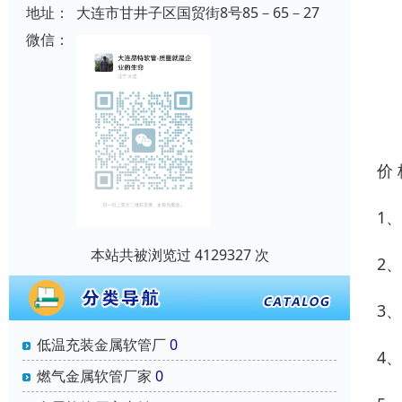
地址：
大连市甘井子区国贸街8号85－65－27
微信：
价
1
本站共被浏览过 4129327 次
2
3
低温充装金属软管厂
0
4
燃气金属软管厂家
0