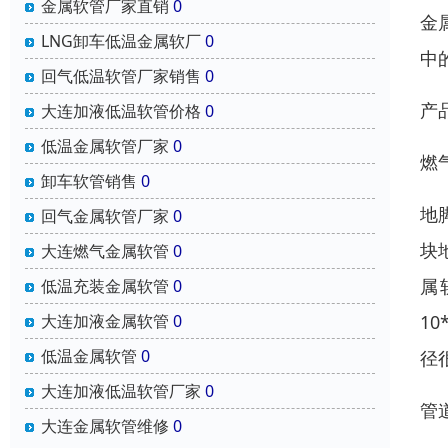
金属软管厂家直销
0
金
LNG卸车低温金属软厂
0
中
回气低温软管厂家销售
0
产
大连加液低温软管价格
0
低温金属软管厂家
0
燃
卸车软管销售
0
地
回气金属软管厂家
0
块
大连燃气金属软管
0
属
低温充装金属软管
0
大连加液金属软管
0
1
低温金属软管
0
径
大连加液低温软管厂家
0
管
大连金属软管维修
0