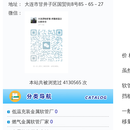
地址：
大连市甘井子区国贸街8号85－65－27
微信：
价
虽
本站共被浏览过 4130565 次
软
挡
一
低温充装金属软管厂
0
移
燃气金属软管厂家
0